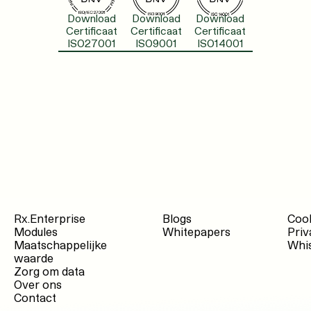
Download
Download
Download
Certificaat
Certificaat
Certificaat
ISO27001
ISO9001
ISO14001
Rx.Enterprise
Blogs
Cook
Modules
Whitepapers
Priv
Maatschappelijke
Whis
waarde
Zorg om data
Over ons
Contact