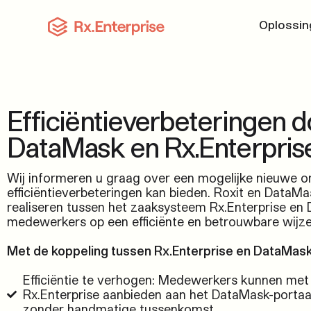
Oplossin
Rx.Enterp
Blogs & 
De complet
Ontdek het 
eenvoudig 
Efficiëntieverbeteringen 
DataMask en Rx.Enterpris
Modules
Wij informeren
u graag
over een mogelijke nieuwe on
FAQ
Breid uw fu
efficiëntieverbeteringen kan bieden.
Roxit
en
DataMa
Veelgestel
realiseren tussen het zaaksysteem
Rx.Enterprise
en
medewerkers op een efficiënte en betrouwbare wijz
Met de koppeling tussen Rx.Enterprise en DataMask
Maatscha
Rx.Enterpr
Efficiëntie te verhogen: Medewerkers kunnen met
Rx.Enterprise aanbieden aan het DataMask-portaa
zonder handmatige tussenkomst.