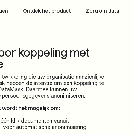
Skip to content
gen
Ontdek het product
Zorg om data
rise
Whitepapers
e SaaS-oplossing voor
laatste nieuws
beheer van zaken
door koppeling met
e
twikkeling die uw organisatie aanzienlijke
nctionaliteiten uit
sk
hebben de intentie om een koppeling te
de vragen
DataMask
. Daarmee kunnen uw
e persoonsgegevens anonimiseren.
 wordt het mogelijk om:
ppelijke waarde
ise in de samenleving
 één klik documenten vanuit
l voor automatische anonimisering,