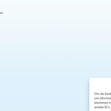
 en
Om de best
om informat
stemmen me
unieke ID's