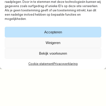
raadplegen. Door in te stemmen met deze technologieën kunnen wij
gegevens zoals surfgedrag of unieke ID's op deze site verwerken.
Als je geen toestemming geeft of uw toestemming intrekt, kan dit
een nadelige invloed hebben op bepaalde functies en
Nieuwegein
mogelijkheden.
Kelvinbaan 42
3439 MT Nieuwegein
Accepteren
3e etage
Weigeren
Bekijk voorkeuren
Zoetermeer
Cookie statement
Privacyverklaring
Louis Braillelaan 80
2719 EK Zoetermeer
5e etage