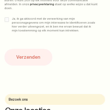
sturen. U kunt zich op elk moment voor deze communicatie 
afmelden. In onze 
privacyverklaring 
staat op welke wijze u dat kunt 
doen.
Ja, ik ga akkoord met de verwerking van mijn
persoonsgegevens om mijn interesses te identificeren zoals
hier verder uiteengezet, en ik ben me ervan bewust dat ik
mijn toestemming op elk moment kan intrekken.
Verzenden
Bezoek ons
Onze locaties